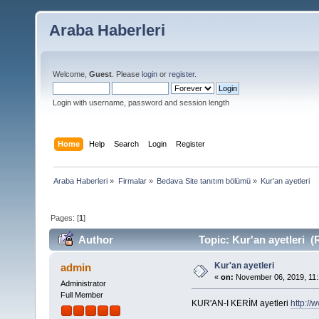
Araba Haberleri
Welcome,
Guest
. Please
login
or
register
.
Login with username, password and session length
Home
Help
Search
Login
Register
Araba Haberleri
»
Firmalar
»
Bedava Site tanıtım bölümü
»
Kur'an ayetleri
Pages: [
1
]
Author
Topic: Kur'an ayetleri (
Kur'an ayetleri
admin
«
on:
November 06, 2019, 11:
Administrator
Full Member
KUR'AN-I KERİM ayetleri
http://