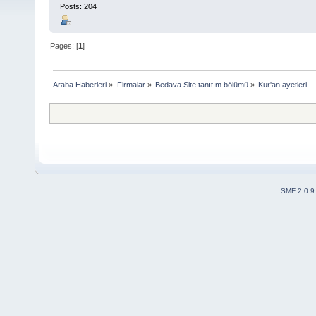
Posts: 204
Pages: [
1
]
Araba Haberleri
»
Firmalar
»
Bedava Site tanıtım bölümü
»
Kur'an ayetleri
SMF 2.0.9