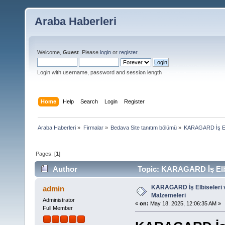
Araba Haberleri
Welcome,
Guest
. Please
login
or
register
.
Login with username, password and session length
Home
Help
Search
Login
Register
Araba Haberleri
»
Firmalar
»
Bedava Site tanıtım bölümü
»
KARAGARD İş Elbi
Pages: [
1
]
Author
Topic: KARAGARD İş Elbis
KARAGARD İş Elbiseleri v
admin
Malzemeleri
Administrator
«
on:
May 18, 2025, 12:06:35 AM »
Full Member