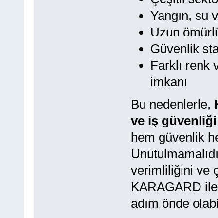
Yangın, su v
Uzun ömürlü
Güvenlik st
Farklı renk 
imkanı
Bu nedenlerle,
ve iş güvenliğ
hem güvenlik he
Unutulmamalıdır 
verimliliğini ve
KARAGARD ile iş
adım önde olabil