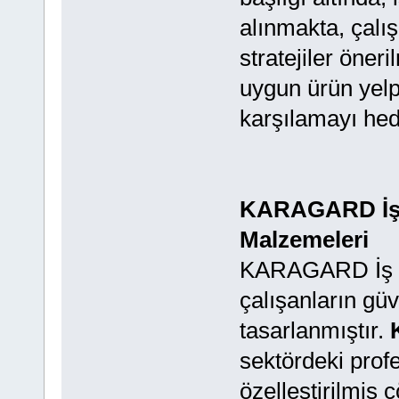
alınmakta, çalı
stratejiler öner
uygun ürün yelpa
karşılamayı hed
KARAGARD İş E
Malzemeleri
KARAGARD İş El
çalışanların güv
tasarlanmıştır.
sektördeki profe
özelleştirilmiş