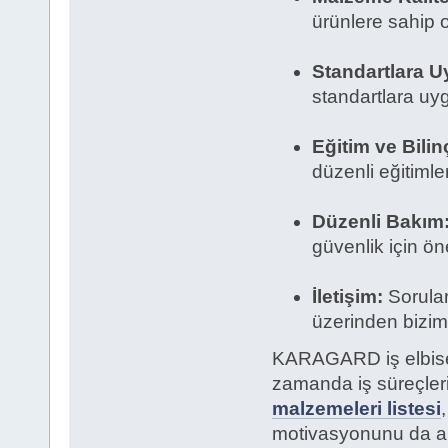
ürünlere sahip o
Standartlara U
standartlara uy
Eğitim ve Bili
düzenli eğitimler
Düzenli Bakım
güvenlik için ön
İletişim:
Sorular
üzerinden biziml
KARAGARD iş elbise
zamanda iş süreçlerini
malzemeleri listesi
motivasyonunu da art