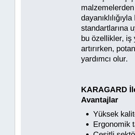
malzemelerden ü
dayanıklılığıyla
standartlarına 
bu özellikler, i
artırırken, pota
yardımcı olur.
KARAGARD İle 
Avantajlar
Yüksek kali
Ergonomik t
Çeşitli sekt