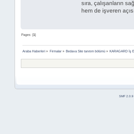
sıra, çalışanların sa
hem de işveren açısı
Pages: [
1
]
Araba Haberleri
»
Firmalar
»
Bedava Site tanıtım bölümü
»
KARAGARD İş Elbi
SMF 2.0.9