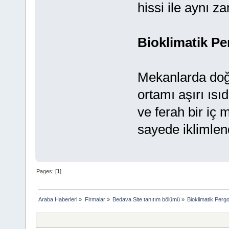
hissi ile aynı z
Bioklimatik Per
Mekanlarda doğr
ortamı aşırı ısı
ve ferah bir iç 
sayede iklimlend
Pages: [
1
]
Araba Haberleri
»
Firmalar
»
Bedava Site tanıtım bölümü
»
Bioklimatik Perg