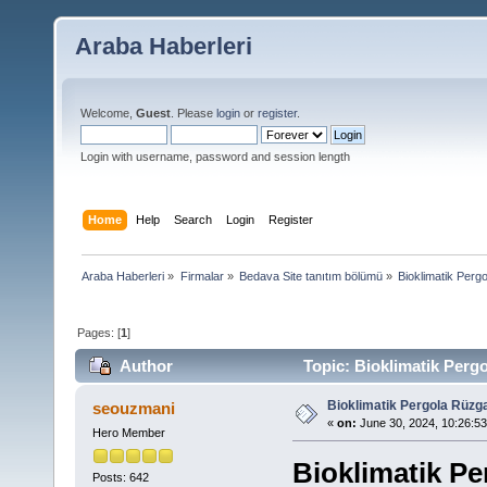
Araba Haberleri
Welcome,
Guest
. Please
login
or
register
.
Login with username, password and session length
Home
Help
Search
Login
Register
Araba Haberleri
»
Firmalar
»
Bedava Site tanıtım bölümü
»
Bioklimatik Perg
Pages: [
1
]
Author
Topic: Bioklimatik Pergo
Bioklimatik Pergola Rüzga
seouzmani
«
on:
June 30, 2024, 10:26:5
Hero Member
Bioklimatik Pe
Posts: 642