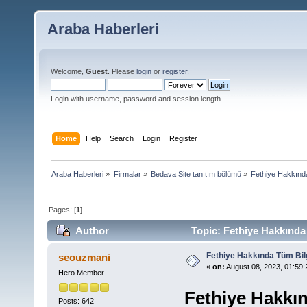
Araba Haberleri
Welcome,
Guest
. Please
login
or
register
.
Login with username, password and session length
Home
Help
Search
Login
Register
Araba Haberleri
»
Firmalar
»
Bedava Site tanıtım bölümü
»
Fethiye Hakkında
Pages: [
1
]
Author
Topic: Fethiye Hakkında
Fethiye Hakkında Tüm Bil
seouzmani
«
on:
August 08, 2023, 01:59
Hero Member
Fethiye Hakkı
Posts: 642