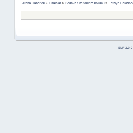
Araba Haberleri
»
Firmalar
»
Bedava Site tanıtım bölümü
»
Fethiye Hakkında
SMF 2.0.9