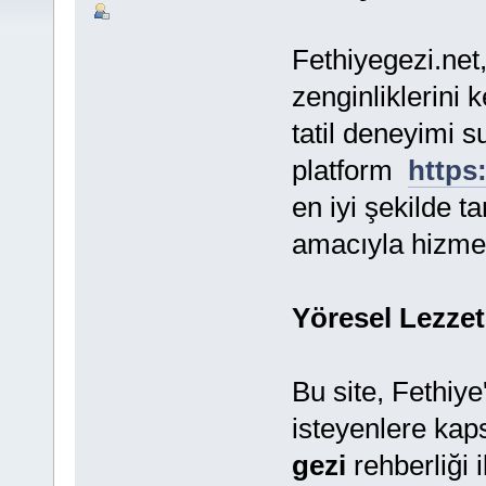
Fethiyegezi.net,
zenginliklerini 
tatil deneyimi s
platform
https:
en iyi şekilde t
amacıyla hizmet
Yöresel Lezzet
Bu site, Fethiye
isteyenlere kaps
gezi
rehberliği i