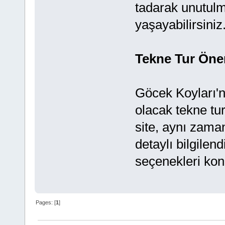
tadarak unutul
yaşayabilirsiniz
Tekne Tur Öner
Göcek Koyları'n
olacak tekne tu
site, aynı zam
detaylı bilgile
seçenekleri kon
Pages: [
1
]