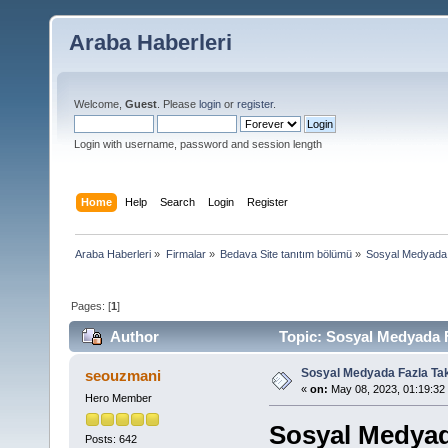
Araba Haberleri
Welcome,
Guest
. Please
login
or
register
.
Login with username, password and session length
Home
Help
Search
Login
Register
Araba Haberleri
»
Firmalar
»
Bedava Site tanıtım bölümü
»
Sosyal Medyada 
Pages: [
1
]
Author
Topic: Sosyal Medyada F
Sosyal Medyada Fazla Tak
seouzmani
«
on:
May 08, 2023, 01:19:32
Hero Member
Sosyal Medyada
Posts: 642