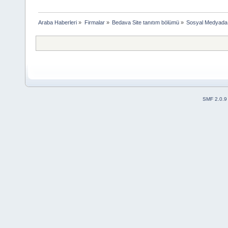
Araba Haberleri
»
Firmalar
»
Bedava Site tanıtım bölümü
»
Sosyal Medyada 
SMF 2.0.9