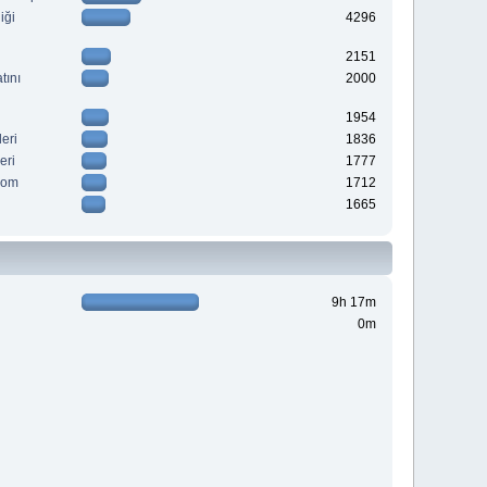
iği
4296
2151
tını
2000
1954
eri
1836
eri
1777
.com
1712
1665
9h 17m
0m