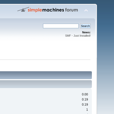
News:
SMF - Just Installed!
0.00
0.19
0.19
1