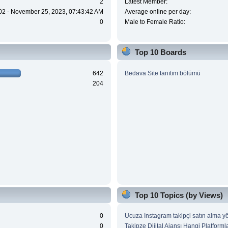
2
Latest Member:
02 - November 25, 2023, 07:43:42 AM
Average online per day:
0
Male to Female Ratio:
Top 10 Boards
642
Bedava Site tanıtım bölümü
204
Top 10 Topics (by Views)
0
Ucuza Instagram takipçi satın alma y
0
Takipze Dijital Ajansı Hangi Platform