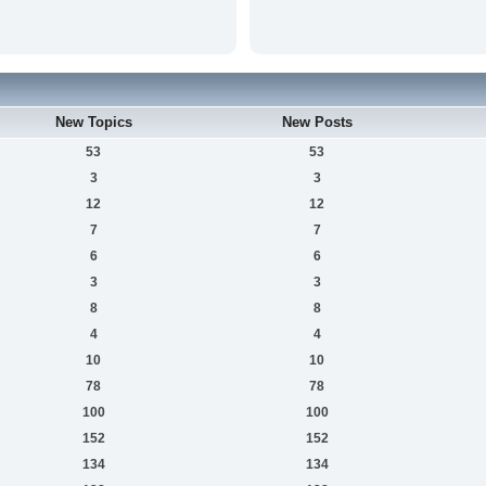
New Topics
New Posts
53
53
3
3
12
12
7
7
6
6
3
3
8
8
4
4
10
10
78
78
100
100
152
152
134
134