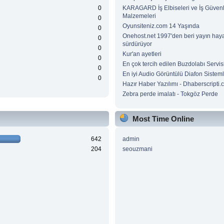
0
KARAGARD İş Elbiseleri ve İş Güvenl
Malzemeleri
0
Oyunsiteniz.com 14 Yaşında
0
Onehost.net 1997'den beri yayın haya
0
sürdürüyor
0
Kur'an ayetleri
0
En çok tercih edilen Buzdolabı Servisl
0
En iyi Audio Görüntülü Diafon Sisteml
0
Hazır Haber Yazılımı - Dhaberscripti
Zebra perde imalatı - Tokgöz Perde
Most Time Online
642
admin
204
seouzmani