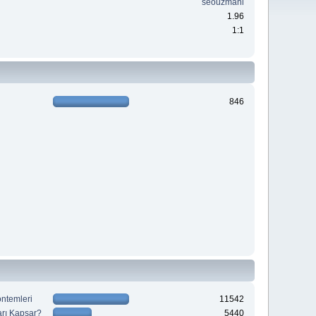
seouzmani
1.96
1:1
846
öntemleri
11542
ları Kapsar?
5440