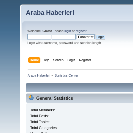
Araba Haberleri
Welcome,
Guest
. Please
login
or
register
.
Login with username, password and session length
Home
Help
Search
Login
Register
Araba Haberleri
»
Statistics Center
General Statistics
Total Members:
Total Posts:
Total Topics:
Total Categories: