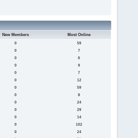
New Members
Most Online
0
59
0
7
0
6
0
9
0
7
0
12
0
59
0
8
0
24
0
29
0
14
0
102
0
24